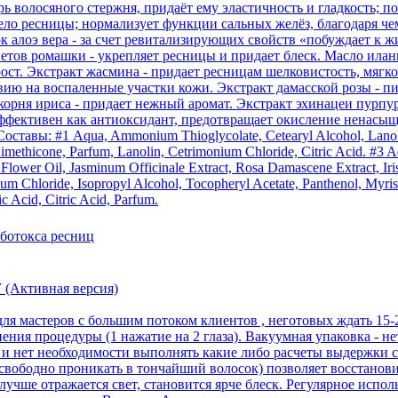
ь волосяного стержня, придаёт ему эластичность и гладкость; 
тело ресницы; нормализует функции сальных желёз, благодаря ч
к алоэ вера - за счет ревитализирующих свойств «побуждает к 
ветов ромашки - укрепляет ресницы и придает блеск. Масло ила
ост. Экстракт жасмина - придает ресницам шелковистость, мягко
ю на воспаленные участки кожи. Экстракт дамасской розы - пит
 корня ириса - придает нежный аромат. Экстракт эхинацеи пурп
ффективен как антиоксидант, предотвращает окисление ненасы
ставы: #1 Aqua, Ammonium Thioglycolate, Cetearyl Alcohol, Lanoli
ethicone, Parfum, Lanolin, Cetrimonium Chloride, Citric Acid. #3 Aq
Flower Oil, Jasminum Officinale Extract, Rosa Damascene Extract, Iri
um Chloride, Isopropyl Alcohol, Tocopheryl Acetate, Panthenol, Myris
 Acid, Citric Acid, Parfum.
 мастеров с большим потоком клиентов , неготовых ждать 15-20
ния процедуры (1 нажатие на 2 глаза). Вакуумная упаковка - нет
ие и нет необходимости выполнять какие либо расчеты выдержки
свободно проникать в тончайший волосок) позволяет восстанов
 лучше отражается свет, становится ярче блеск. Регулярное испо