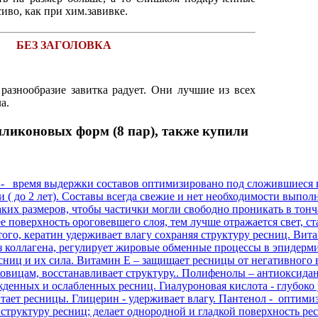
сиво, как при хим.завивке.
БЕЗ ЗАГОЛОВКА
разнообразие завитка радует. Они лучшие из всех
ла.
ликоновых форм (8 пар), также купили
 - время выдержки составов оптимизировано под сложившиеся н
ли ( до 2 лет). Составы всегда свежие и нет необходимости выпо
ких размеров, чтобы частички могли свободно проникать в тон
е поверхность ороговевшего слоя, тем лучше отражается свет, ст
ого, кератин удерживает влагу сохраняя структуру ресниц. Вит
 коллагена, регулирует жировые обменные процессы в эпидерми
есниц и их сила. Витамин Е – защищает ресницы от негативного 
ковицам, восстанавливает структуру.. Полифенолы – антиоксида
енных и ослабленных ресниц. Гиалуроновая кислота - глубоко у
итает ресницы. Глицерин - удерживает влагу. Пантенол - оптими
труктуру ресниц; делает однородной и гладкой поверхность рес