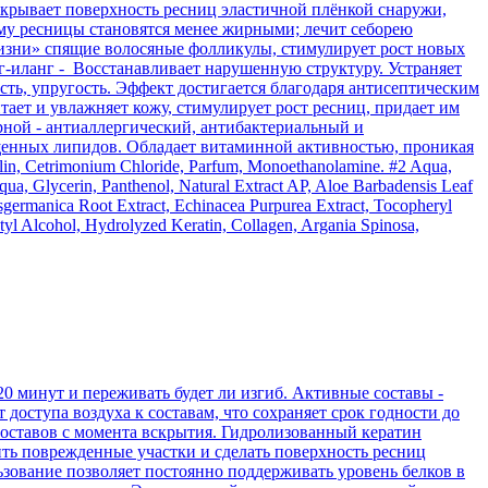
покрывает поверхность ресниц эластичной плёнкой снаружи,
ему ресницы становятся менее жирными; лечит себорею
жизни» спящие волосяные фолликулы, стимулирует рост новых
нг-иланг - Восстанавливает нарушенную структуру. Устраняет
сть, упругость. Эффект достигается благодаря антисептическим
ает и увлажняет кожу, стимулирует рост ресниц, придает им
урной - антиаллергический, антибактериальный и
щенных липидов. Обладает витаминной активностью, проникая
n, Cetrimonium Chloride, Parfum, Monoethanolamine. #2 Aqua,
ua, Glycerin, Panthenol, Natural Extract AP, Aloe Barbadensis Leaf
sgermanica Root Extract, Echinacea Рurpurea Extract, Tocopheryl
tyl Alcohol, Hydrolyzed Keratin, Collagen, Argania Spinosa,
 минут и переживать будет ли изгиб. Активные составы -
 доступа воздуха к составам, что сохраняет срок годности до
 составов с момента вскрытия. Гидролизованный кератин
ить поврежденные участки и сделать поверхность ресниц
льзование позволяет постоянно поддерживать уровень белков в