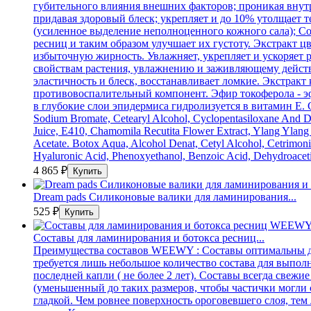
губительного влияния внешних факторов; проникая внутр
придавая здоровый блеск; укрепляет и до 10% утолщает 
(усиленное выделение неполноценного кожного сала); Со
ресниц и таким образом улучшает их густоту. Экстракт ц
избыточную жирность. Увлажняет, укрепляет и ускоряет р
свойствам растения, увлажнению и заживляющему действи
эластичность и блеск, восстанавливает ломкие. Экстракт
противовоспалительный компонент. Эфир токоферола - э
в глубокие слои эпидермиса гидролизуется в витамин Е. Со
Sodium Bromate, Cetearyl Alcohol, Cyclopentasiloxane And Dim
Juice, Е410, Chamomila Recutita Flower Extract, Ylang Ylang 
Acetate. Botox Aqua, Alcohol Denat, Cetyl Alcohol, Cetrimoni
Hyaluronic Acid, Phenoxyethanol, Benzoic Acid, Dehydroacetic
4 865
₽
Dream pads Силиконовые валики для ламинирования...
525
₽
Составы для ламинирования и ботокса ресниц...
Преимущества составов WEEWY : Составы оптимальны для
требуется лишь небольшое количество состава для выполне
последней капли ( не более 2 лет). Составы всегда свеж
(уменьшенный до таких размеров, чтобы частички могли 
гладкой. Чем ровнее поверхность ороговевшего слоя, тем