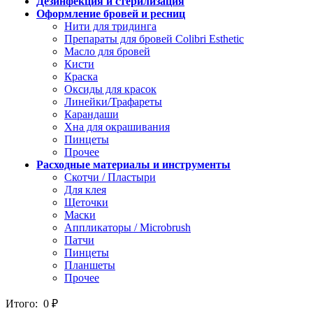
Дезинфекция и стерилизация
Оформление бровей и ресниц
Нити для тридинга
Препараты для бровей Colibri Esthetic
Масло для бровей
Кисти
Краска
Оксиды для красок
Линейки/Трафареты
Карандаши
Хна для окрашивания
Пинцеты
Прочее
Расходные материалы и инструменты
Скотчи / Пластыри
Для клея
Щеточки
Маски
Аппликаторы / Microbrush
Патчи
Пинцеты
Планшеты
Прочее
Итого:
0
₽