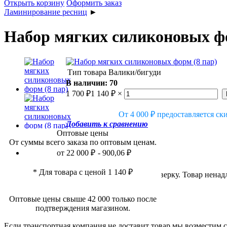
Открыть корзину
Оформить заказ
Ламинирование ресниц
►
Набор мягких силиконовых фо
Тип товара
Валики/бигуди
В наличии: 70
1 700
₽
1 140
₽
×
От 4 000
₽
предоставляется ск
Добавить к сравнению
Оптовые цены
От суммы всего заказа по оптовым ценам.
от 22 000
₽
- 900,06
₽
Проверка качества
* Для товара с ценой 1 140
₽
Каждая покупка проходит обязательную проверку. Товар ненад
Оптовые цены свыше 42 000 только после
Гарантированная доставка
подтверждения магазином.
Если транспортная компания не доставит товар мы возместим 