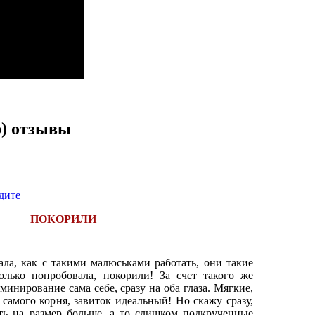
р) отзывы
дите
ПОКОРИЛИ
ала, как с такими малюськами работать, они такие
олько попробовала, покорили! За счет такого же
минирование сама себе, сразу на оба глаза. Мягкие,
 самого корня, завиток идеальный! Но скажу сразу,
ть на размер больше, а то слишком подкрученные