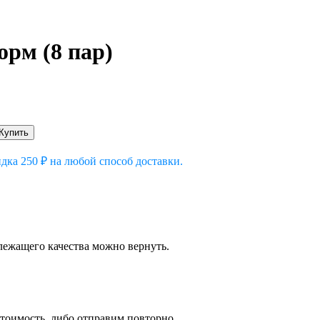
рм (8 пар)
идка 250
₽
на любой способ доставки.
лежащего качества можно вернуть.
стоимость, либо отправим повторно.