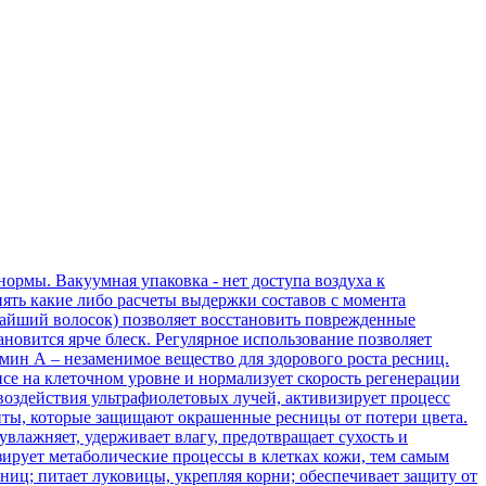
ормы. Вакуумная упаковка - нет доступа воздуха к
лнять какие либо расчеты выдержки составов с момента
чайший волосок) позволяет восстановить поврежденные
ановится ярче блеск. Регулярное использование позволяет
амин А – незаменимое вещество для здорового роста ресниц.
се на клеточном уровне и нормализует скорость регенерации
воздействия ультрафиолетовых лучей, активизирует процесс
нты, которые защищают окрашенные ресницы от потери цвета.
влажняет, удерживает влагу, предотвращает сухость и
зирует метаболические процессы в клетках кожи, тем самым
ниц; питает луковицы, укрепляя корни; обеспечивает защиту от