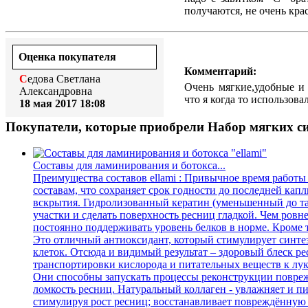
получаются, не очень кра
Оценка покупателя
Комментарий:
Седова Светлана
Очень мягкие,удобные и 
Александровна
что я когда то использова
18 мая 2017 18:08
Покупатели, которые приобрели Набор мягких си
Составы для ламинирования и ботокса...
Преимущества составов ellami : Привычное время работы
составам, что сохраняет срок годности до последней кап
вскрытия. Гидролизованный кератин (уменьшенный до та
участки и сделать поверхность ресниц гладкой. Чем ровне
постоянно поддерживать уровень белков в норме. Кроме т
Это отличный антиоксидант, который стимулирует синтез
клеток. Отсюда и видимый результат – здоровый блеск р
транспортировки кислорода и питательных веществ к лу
Они способны запускать процессы реконструкции поврежд
ломкость ресниц. Натуральный коллаген - увлажняет и п
стимулируя рост ресниц; восстанавливает повреждённую с